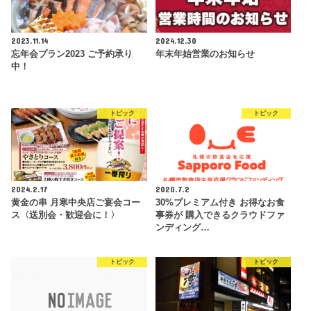
2023.11.14
2024.12.30
忘年会プラン2023 ご予約承り
年末年始営業のお知らせ
中！
トピック
トピック
2024.2.17
2020.7.2
黄金の串 月寒中央店ご宴会コー
30%プレミアム付き お得なお食
ス〈送別会・歓迎会に！〉
事券が 購入できるクラウドファ
ンディング…
トピック
トピック