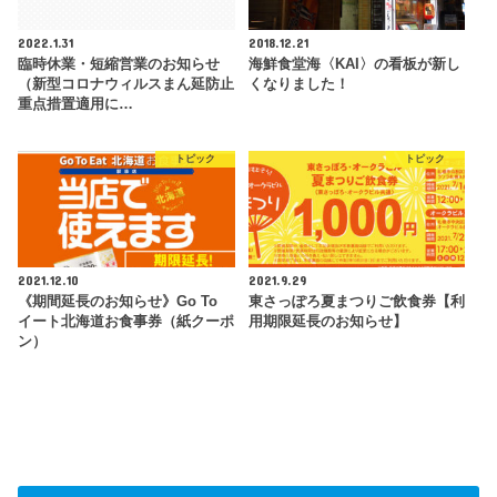
2022.1.31
2018.12.21
臨時休業・短縮営業のお知らせ
海鮮食堂海〈KAI〉の看板が新し
（新型コロナウィルスまん延防止
くなりました！
重点措置適用に…
トピック
トピック
2021.12.10
2021.9.29
《期間延長のお知らせ》Go To
東さっぽろ夏まつりご飲食券【利
イート北海道お食事券（紙クーポ
用期限延長のお知らせ】
ン）